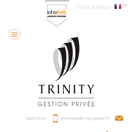
Choisir la langue
0458175020
immobilier@trinity-gestion.fr