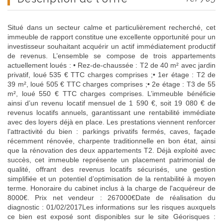
Situé dans un secteur calme et particulièrement recherché, cet
immeuble de rapport constitue une excellente opportunité pour un
investisseur souhaitant acquérir un actif immédiatement productif
de revenus. L’ensemble se compose de trois appartements
actuellement loués : • Rez-de-chaussée : T2 de 40 m² avec jardin
privatif, loué 535 € TTC charges comprises ;• 1er étage : T2 de
39 m², loué 505 € TTC charges comprises ;• 2e étage : T3 de 55
m², loué 550 € TTC charges comprises. L’immeuble bénéficie
ainsi d’un revenu locatif mensuel de 1 590 €, soit 19 080 € de
revenus locatifs annuels, garantissant une rentabilité immédiate
avec des loyers déjà en place. Les prestations viennent renforcer
l’attractivité du bien : parkings privatifs fermés, caves, façade
récemment rénovée, charpente traditionnelle en bon état, ainsi
que la rénovation des deux appartements T2. Déjà exploité avec
succès, cet immeuble représente un placement patrimonial de
qualité, offrant des revenus locatifs sécurisés, une gestion
simplifiée et un potentiel d’optimisation de la rentabilité à moyen
terme. Honoraire du cabinet inclus à la charge de l'acquéreur de
8000€. Prix net vendeur : 267000€Date de réalisation du
diagnostic : 01/02/2017Les informations sur les risques auxquels
ce bien est exposé sont disponibles sur le site Géorisques :