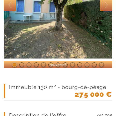
Nouveauté
immeuble 130 m² - bourg-de-péage
275 000
€
description de l'offre
ref 705